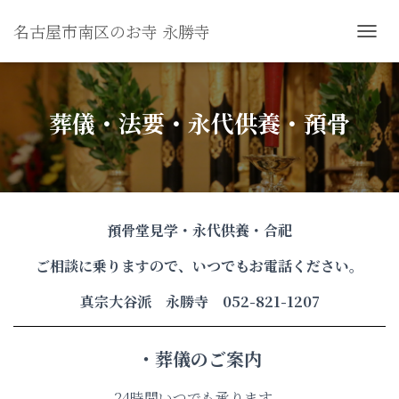
名古屋市南区のお寺 永勝寺
ナ
ビ
ゲ
ー
葬儀・法要・永代供養・預骨
シ
ョ
ン
を
切
預骨堂見学・永代供養・合祀
り
替
ご相談に乗りますので、いつでもお電話ください。
え
真宗大谷派 永勝寺 052-821-1207
・葬儀のご案内
24時間いつでも承ります。